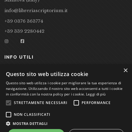
info@libreriascriptorium.it
+39 0376 363774
+39 339 2280442
INFO UTILI
×
CONDIZIONI DI VENDITA
Questo sito web utilizza cookie
PRIVACY POLICY
Questo sito web utilizza i cookie per migliorare la tua esperienza di
navigazione. Utilizzando il nostro sito web acconsenti a tutti i cookie
COOKIE POLICY
in conformità con la nostra policy per i cookie.
Leggi di più
STRETTAMENTE NECESSARI
PERFORMANCE
Studio Bibliografico Scriptorium Dott.ssa Sara Bassi VAT
NON CLASSIFICATI
nr. 01744000207
MOSTRA DETTAGLI