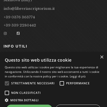
info@libreriascriptorium.it
+39 0376 363774
+39 339 2280442
INFO UTILI
×
CONDIZIONI DI VENDITA
Questo sito web utilizza cookie
PRIVACY POLICY
Questo sito web utilizza i cookie per migliorare la tua esperienza di
navigazione. Utilizzando il nostro sito web acconsenti a tutti i cookie
COOKIE POLICY
in conformità con la nostra policy per i cookie.
Leggi di più
STRETTAMENTE NECESSARI
PERFORMANCE
Studio Bibliografico Scriptorium Dott.ssa Sara Bassi VAT
NON CLASSIFICATI
nr. 01744000207
MOSTRA DETTAGLI