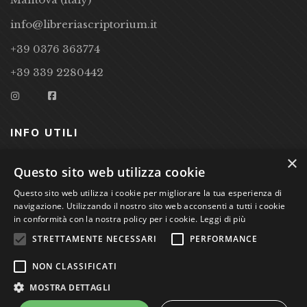
info@libreriascriptorium.it
+39 0376 363774
+39 339 2280442
INFO UTILI
×
CONDIZIONI DI VENDITA
Questo sito web utilizza cookie
PRIVACY POLICY
Questo sito web utilizza i cookie per migliorare la tua esperienza di
navigazione. Utilizzando il nostro sito web acconsenti a tutti i cookie
COOKIE POLICY
in conformità con la nostra policy per i cookie.
Leggi di più
STRETTAMENTE NECESSARI
PERFORMANCE
Studio Bibliografico Scriptorium Dott.ssa Sara Bassi VAT
NON CLASSIFICATI
nr. 01744000207
MOSTRA DETTAGLI