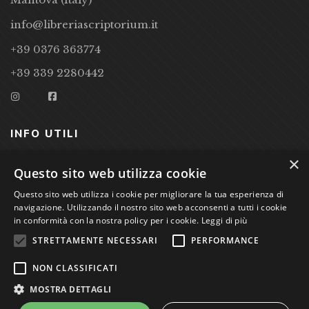
info@libreriascriptorium.it
+39 0376 363774
+39 339 2280442
INFO UTILI
×
CONDIZIONI DI VENDITA
Questo sito web utilizza cookie
PRIVACY POLICY
Questo sito web utilizza i cookie per migliorare la tua esperienza di
navigazione. Utilizzando il nostro sito web acconsenti a tutti i cookie
COOKIE POLICY
in conformità con la nostra policy per i cookie.
Leggi di più
STRETTAMENTE NECESSARI
PERFORMANCE
Studio Bibliografico Scriptorium Dott.ssa Sara Bassi VAT
NON CLASSIFICATI
nr. 01744000207
MOSTRA DETTAGLI