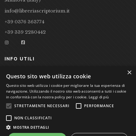
info@libreriascriptorium.it
+39 0376 363774
+39 339 2280442
INFO UTILI
×
CONDIZIONI DI VENDITA
Questo sito web utilizza cookie
PRIVACY POLICY
Questo sito web utilizza i cookie per migliorare la tua esperienza di
navigazione. Utilizzando il nostro sito web acconsenti a tutti i cookie
COOKIE POLICY
in conformità con la nostra policy per i cookie.
Leggi di più
STRETTAMENTE NECESSARI
PERFORMANCE
Studio Bibliografico Scriptorium Dott.ssa Sara Bassi VAT
NON CLASSIFICATI
nr. 01744000207
MOSTRA DETTAGLI