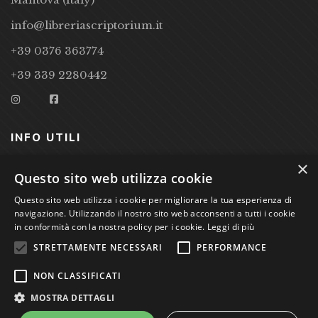
info@libreriascriptorium.it
+39 0376 363774
+39 339 2280442
INFO UTILI
×
CONDIZIONI DI VENDITA
Questo sito web utilizza cookie
PRIVACY POLICY
Questo sito web utilizza i cookie per migliorare la tua esperienza di
navigazione. Utilizzando il nostro sito web acconsenti a tutti i cookie
COOKIE POLICY
in conformità con la nostra policy per i cookie.
Leggi di più
STRETTAMENTE NECESSARI
PERFORMANCE
Studio Bibliografico Scriptorium Dott.ssa Sara Bassi VAT
NON CLASSIFICATI
nr. 01744000207
MOSTRA DETTAGLI