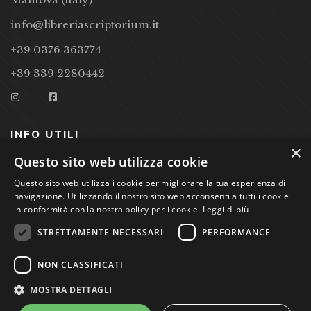
info@libreriascriptorium.it
+39 0376 363774
+39 339 2280442
INFO UTILI
×
Questo sito web utilizza cookie
CONDIZIONI DI VENDITA
Questo sito web utilizza i cookie per migliorare la tua esperienza di
PRIVACY POLICY
navigazione. Utilizzando il nostro sito web acconsenti a tutti i cookie
in conformità con la nostra policy per i cookie.
Leggi di più
COOKIE POLICY
STRETTAMENTE NECESSARI
PERFORMANCE
Studio Bibliografico Scriptorium Dott.ssa Sara Bassi VAT
NON CLASSIFICATI
nr. 01744000207
MOSTRA DETTAGLI