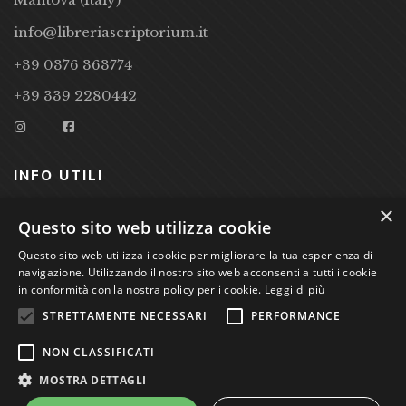
info@libreriascriptorium.it
+39 0376 363774
+39 339 2280442
INFO UTILI
×
CONDIZIONI DI VENDITA
Questo sito web utilizza cookie
PRIVACY POLICY
Questo sito web utilizza i cookie per migliorare la tua esperienza di
navigazione. Utilizzando il nostro sito web acconsenti a tutti i cookie
COOKIE POLICY
in conformità con la nostra policy per i cookie.
Leggi di più
STRETTAMENTE NECESSARI
PERFORMANCE
Studio Bibliografico Scriptorium Dott.ssa Sara Bassi VAT
NON CLASSIFICATI
nr. 01744000207
MOSTRA DETTAGLI