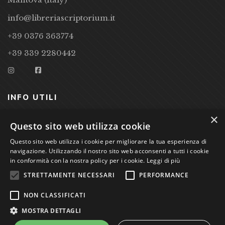
info@libreriascriptorium.it
+39 0376 363774
+39 339 2280442
INFO UTILI
×
CONDIZIONI DI VENDITA
Questo sito web utilizza cookie
PRIVACY POLICY
Questo sito web utilizza i cookie per migliorare la tua esperienza di
navigazione. Utilizzando il nostro sito web acconsenti a tutti i cookie
COOKIE POLICY
in conformità con la nostra policy per i cookie.
Leggi di più
STRETTAMENTE NECESSARI
PERFORMANCE
Studio Bibliografico Scriptorium Dott.ssa Sara Bassi VAT
NON CLASSIFICATI
nr. 01744000207
MOSTRA DETTAGLI