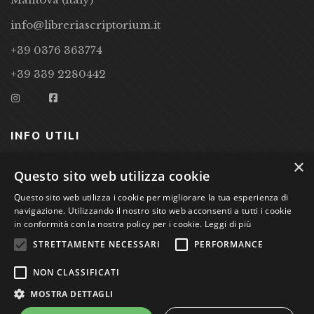
info@libreriascriptorium.it
+39 0376 363774
+39 339 2280442
INFO UTILI
×
CONDIZIONI DI VENDITA
Questo sito web utilizza cookie
PRIVACY POLICY
Questo sito web utilizza i cookie per migliorare la tua esperienza di
navigazione. Utilizzando il nostro sito web acconsenti a tutti i cookie
COOKIE POLICY
in conformità con la nostra policy per i cookie.
Leggi di più
STRETTAMENTE NECESSARI
PERFORMANCE
Studio Bibliografico Scriptorium Dott.ssa Sara Bassi VAT
NON CLASSIFICATI
nr. 01744000207
MOSTRA DETTAGLI