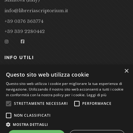
info@libreriascriptorium.it
+39 0376 363774
+39 339 2280442
INFO UTILI
×
CONDIZIONI DI VENDITA
Questo sito web utilizza cookie
PRIVACY POLICY
Questo sito web utilizza i cookie per migliorare la tua esperienza di
navigazione. Utilizzando il nostro sito web acconsenti a tutti i cookie
COOKIE POLICY
in conformità con la nostra policy per i cookie.
Leggi di più
STRETTAMENTE NECESSARI
PERFORMANCE
Studio Bibliografico Scriptorium Dott.ssa Sara Bassi VAT
NON CLASSIFICATI
nr. 01744000207
MOSTRA DETTAGLI