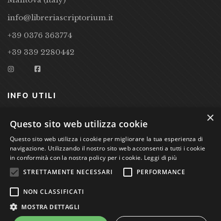
info@libreriascriptorium.it
+39 0376 363774
+39 339 2280442
INFO UTILI
×
CONDIZIONI DI VENDITA
Questo sito web utilizza cookie
PRIVACY POLICY
Questo sito web utilizza i cookie per migliorare la tua esperienza di
navigazione. Utilizzando il nostro sito web acconsenti a tutti i cookie
COOKIE POLICY
in conformità con la nostra policy per i cookie.
Leggi di più
STRETTAMENTE NECESSARI
PERFORMANCE
Studio Bibliografico Scriptorium Dott.ssa Sara Bassi VAT
NON CLASSIFICATI
nr. 01744000207
MOSTRA DETTAGLI