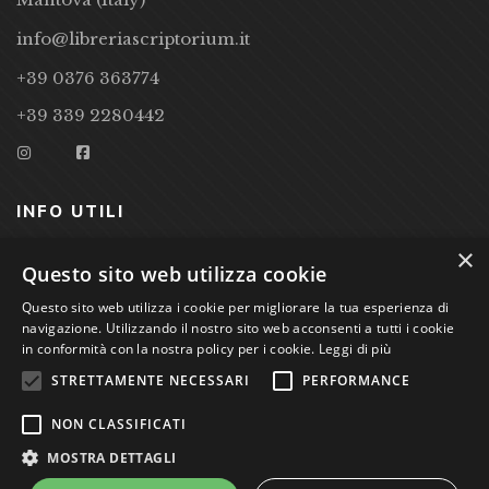
info@libreriascriptorium.it
+39 0376 363774
+39 339 2280442
INFO UTILI
×
CONDIZIONI DI VENDITA
Questo sito web utilizza cookie
PRIVACY POLICY
Questo sito web utilizza i cookie per migliorare la tua esperienza di
navigazione. Utilizzando il nostro sito web acconsenti a tutti i cookie
COOKIE POLICY
in conformità con la nostra policy per i cookie.
Leggi di più
STRETTAMENTE NECESSARI
PERFORMANCE
Studio Bibliografico Scriptorium Dott.ssa Sara Bassi VAT
NON CLASSIFICATI
nr. 01744000207
MOSTRA DETTAGLI