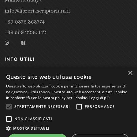
info@libreriascriptorium.it
+39 0376 363774
+39 339 2280442
INFO UTILI
×
CONDIZIONI DI VENDITA
Questo sito web utilizza cookie
PRIVACY POLICY
Questo sito web utilizza i cookie per migliorare la tua esperienza di
navigazione. Utilizzando il nostro sito web acconsenti a tutti i cookie
COOKIE POLICY
in conformità con la nostra policy per i cookie.
Leggi di più
STRETTAMENTE NECESSARI
PERFORMANCE
Studio Bibliografico Scriptorium Dott.ssa Sara Bassi VAT
NON CLASSIFICATI
nr. 01744000207
MOSTRA DETTAGLI