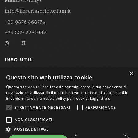
info@libreriascriptorium.it
+39 0376 363774
+39 339 2280442
INFO UTILI
×
CONDIZIONI DI VENDITA
Questo sito web utilizza cookie
PRIVACY POLICY
Questo sito web utilizza i cookie per migliorare la tua esperienza di
navigazione. Utilizzando il nostro sito web acconsenti a tutti i cookie
COOKIE POLICY
in conformità con la nostra policy per i cookie.
Leggi di più
STRETTAMENTE NECESSARI
PERFORMANCE
Studio Bibliografico Scriptorium Dott.ssa Sara Bassi VAT
NON CLASSIFICATI
nr. 01744000207
MOSTRA DETTAGLI