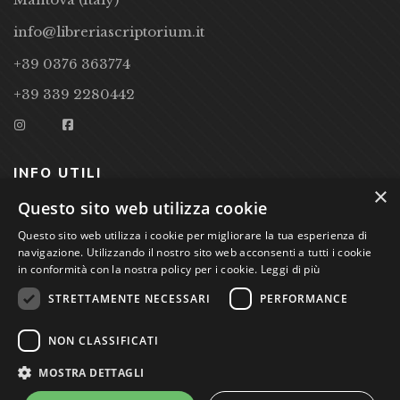
info@libreriascriptorium.it
+39 0376 363774
+39 339 2280442
INFO UTILI
×
Questo sito web utilizza cookie
CONDIZIONI DI VENDITA
Questo sito web utilizza i cookie per migliorare la tua esperienza di
PRIVACY POLICY
navigazione. Utilizzando il nostro sito web acconsenti a tutti i cookie
in conformità con la nostra policy per i cookie.
Leggi di più
COOKIE POLICY
STRETTAMENTE NECESSARI
PERFORMANCE
Studio Bibliografico Scriptorium Dott.ssa Sara Bassi VAT
NON CLASSIFICATI
nr. 01744000207
MOSTRA DETTAGLI