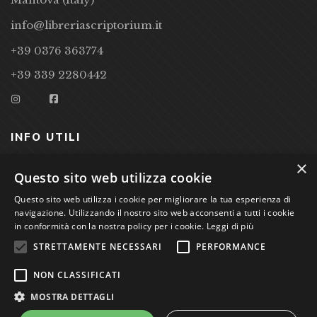
info@libreriascriptorium.it
+39 0376 363774
+39 339 2280442
INFO UTILI
×
CONDIZIONI DI VENDITA
Questo sito web utilizza cookie
PRIVACY POLICY
Questo sito web utilizza i cookie per migliorare la tua esperienza di
navigazione. Utilizzando il nostro sito web acconsenti a tutti i cookie
COOKIE POLICY
in conformità con la nostra policy per i cookie.
Leggi di più
STRETTAMENTE NECESSARI
PERFORMANCE
Studio Bibliografico Scriptorium Dott.ssa Sara Bassi VAT
NON CLASSIFICATI
nr. 01744000207
MOSTRA DETTAGLI