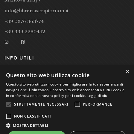
info@libreriascriptorium.it
+39 0376 363774
+39 339 2280442
INFO UTILI
×
CONDIZIONI DI VENDITA
Questo sito web utilizza cookie
PRIVACY POLICY
Questo sito web utilizza i cookie per migliorare la tua esperienza di
navigazione. Utilizzando il nostro sito web acconsenti a tutti i cookie
COOKIE POLICY
in conformità con la nostra policy per i cookie.
Leggi di più
STRETTAMENTE NECESSARI
PERFORMANCE
Studio Bibliografico Scriptorium Dott.ssa Sara Bassi VAT
NON CLASSIFICATI
nr. 01744000207
MOSTRA DETTAGLI