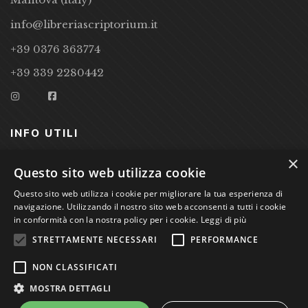
info@libreriascriptorium.it
+39 0376 363774
+39 339 2280442
INFO UTILI
×
CONDIZIONI DI VENDITA
Questo sito web utilizza cookie
PRIVACY POLICY
Questo sito web utilizza i cookie per migliorare la tua esperienza di
navigazione. Utilizzando il nostro sito web acconsenti a tutti i cookie
COOKIE POLICY
in conformità con la nostra policy per i cookie.
Leggi di più
STRETTAMENTE NECESSARI
PERFORMANCE
Studio Bibliografico Scriptorium Dott.ssa Sara Bassi VAT
NON CLASSIFICATI
nr. 01744000207
MOSTRA DETTAGLI