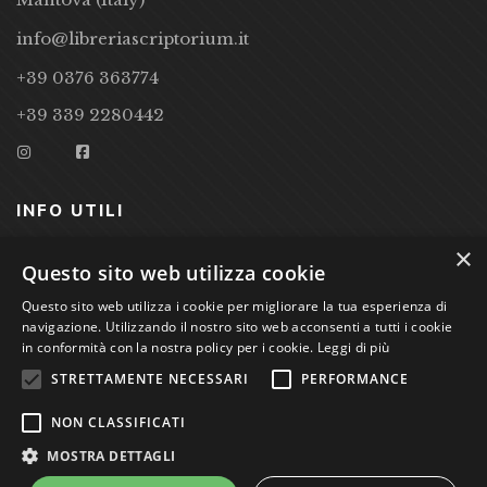
info@libreriascriptorium.it
+39 0376 363774
+39 339 2280442
INFO UTILI
×
CONDIZIONI DI VENDITA
Questo sito web utilizza cookie
PRIVACY POLICY
Questo sito web utilizza i cookie per migliorare la tua esperienza di
navigazione. Utilizzando il nostro sito web acconsenti a tutti i cookie
COOKIE POLICY
in conformità con la nostra policy per i cookie.
Leggi di più
STRETTAMENTE NECESSARI
PERFORMANCE
Studio Bibliografico Scriptorium Dott.ssa Sara Bassi VAT
NON CLASSIFICATI
nr. 01744000207
MOSTRA DETTAGLI