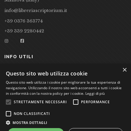
info@libreriascriptorium.it
+39 0376 363774
+39 339 2280442
INFO UTILI
×
CONDIZIONI DI VENDITA
Questo sito web utilizza cookie
PRIVACY POLICY
Questo sito web utilizza i cookie per migliorare la tua esperienza di
navigazione. Utilizzando il nostro sito web acconsenti a tutti i cookie
COOKIE POLICY
in conformità con la nostra policy per i cookie.
Leggi di più
STRETTAMENTE NECESSARI
PERFORMANCE
Studio Bibliografico Scriptorium Dott.ssa Sara Bassi VAT
NON CLASSIFICATI
nr. 01744000207
MOSTRA DETTAGLI