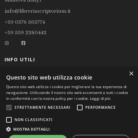
info@libreriascriptorium.it
+39 0376 363774
+39 339 2280442
INFO UTILI
×
CONDIZIONI DI VENDITA
Questo sito web utilizza cookie
PRIVACY POLICY
Questo sito web utilizza i cookie per migliorare la tua esperienza di
navigazione. Utilizzando il nostro sito web acconsenti a tutti i cookie
COOKIE POLICY
in conformità con la nostra policy per i cookie.
Leggi di più
STRETTAMENTE NECESSARI
PERFORMANCE
Studio Bibliografico Scriptorium Dott.ssa Sara Bassi VAT
NON CLASSIFICATI
nr. 01744000207
MOSTRA DETTAGLI