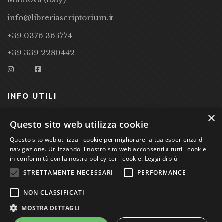
info@libreriascriptorium.it
+39 0376 363774
+39 339 2280442
INFO UTILI
×
CONDIZIONI DI VENDITA
Questo sito web utilizza cookie
PRIVACY POLICY
Questo sito web utilizza i cookie per migliorare la tua esperienza di
navigazione. Utilizzando il nostro sito web acconsenti a tutti i cookie
COOKIE POLICY
in conformità con la nostra policy per i cookie.
Leggi di più
STRETTAMENTE NECESSARI
PERFORMANCE
Studio Bibliografico Scriptorium Dott.ssa Sara Bassi VAT
NON CLASSIFICATI
nr. 01744000207
MOSTRA DETTAGLI