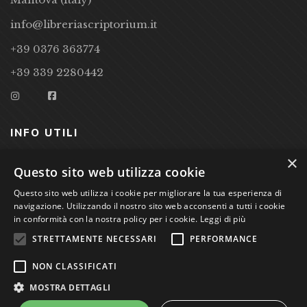
info@libreriascriptorium.it
+39 0376 363774
+39 339 2280442
INFO UTILI
×
CONDIZIONI DI VENDITA
Questo sito web utilizza cookie
PRIVACY POLICY
Questo sito web utilizza i cookie per migliorare la tua esperienza di
navigazione. Utilizzando il nostro sito web acconsenti a tutti i cookie
COOKIE POLICY
in conformità con la nostra policy per i cookie.
Leggi di più
STRETTAMENTE NECESSARI
PERFORMANCE
Studio Bibliografico Scriptorium Dott.ssa Sara Bassi VAT
NON CLASSIFICATI
nr. 01744000207
MOSTRA DETTAGLI