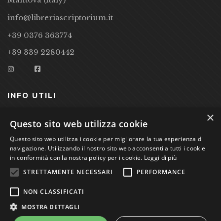
info@libreriascriptorium.it
+39 0376 363774
+39 339 2280442
INFO UTILI
×
CONDIZIONI DI VENDITA
Questo sito web utilizza cookie
PRIVACY POLICY
Questo sito web utilizza i cookie per migliorare la tua esperienza di
navigazione. Utilizzando il nostro sito web acconsenti a tutti i cookie
COOKIE POLICY
in conformità con la nostra policy per i cookie.
Leggi di più
STRETTAMENTE NECESSARI
PERFORMANCE
Studio Bibliografico Scriptorium Dott.ssa Sara Bassi VAT
NON CLASSIFICATI
nr. 01744000207
MOSTRA DETTAGLI