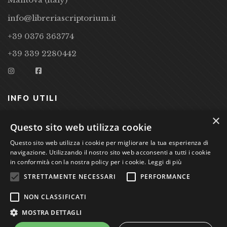
info@libreriascriptorium.it
+39 0376 363774
+39 339 2280442
INFO UTILI
×
CONDIZIONI DI VENDITA
Questo sito web utilizza cookie
PRIVACY POLICY
Questo sito web utilizza i cookie per migliorare la tua esperienza di
navigazione. Utilizzando il nostro sito web acconsenti a tutti i cookie
COOKIE POLICY
in conformità con la nostra policy per i cookie.
Leggi di più
STRETTAMENTE NECESSARI
PERFORMANCE
Studio Bibliografico Scriptorium Dott.ssa Sara Bassi VAT
NON CLASSIFICATI
nr. 01744000207
MOSTRA DETTAGLI