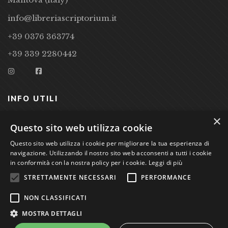
info@libreriascriptorium.it
+39 0376 363774
+39 339 2280442
INFO UTILI
×
CONDIZIONI DI VENDITA
Questo sito web utilizza cookie
PRIVACY POLICY
Questo sito web utilizza i cookie per migliorare la tua esperienza di
navigazione. Utilizzando il nostro sito web acconsenti a tutti i cookie
COOKIE POLICY
in conformità con la nostra policy per i cookie.
Leggi di più
STRETTAMENTE NECESSARI
PERFORMANCE
Studio Bibliografico Scriptorium Dott.ssa Sara Bassi VAT
NON CLASSIFICATI
nr. 01744000207
MOSTRA DETTAGLI