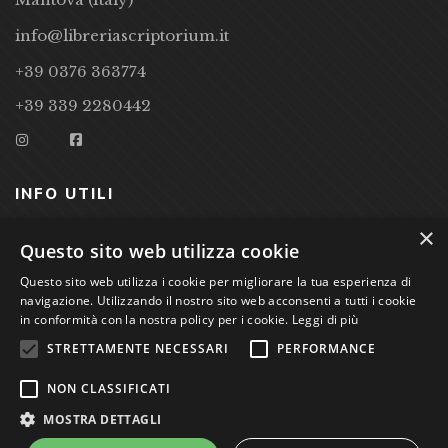
info@libreriascriptorium.it
+39 0376 363774
+39 339 2280442
INFO UTILI
×
CONDIZIONI DI VENDITA
Questo sito web utilizza cookie
PRIVACY POLICY
Questo sito web utilizza i cookie per migliorare la tua esperienza di
navigazione. Utilizzando il nostro sito web acconsenti a tutti i cookie
COOKIE POLICY
in conformità con la nostra policy per i cookie.
Leggi di più
STRETTAMENTE NECESSARI
PERFORMANCE
Studio Bibliografico Scriptorium Dott.ssa Sara Bassi VAT
NON CLASSIFICATI
nr. 01744000207
MOSTRA DETTAGLI