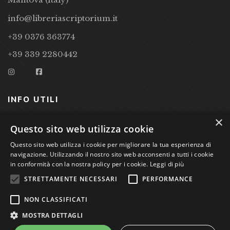
info@libreriascriptorium.it
+39 0376 363774
+39 339 2280442
INFO UTILI
×
CONDIZIONI DI VENDITA
Questo sito web utilizza cookie
PRIVACY POLICY
Questo sito web utilizza i cookie per migliorare la tua esperienza di
navigazione. Utilizzando il nostro sito web acconsenti a tutti i cookie
COOKIE POLICY
in conformità con la nostra policy per i cookie.
Leggi di più
STRETTAMENTE NECESSARI
PERFORMANCE
Studio Bibliografico Scriptorium Dott.ssa Sara Bassi VAT
NON CLASSIFICATI
nr. 01744000207
MOSTRA DETTAGLI