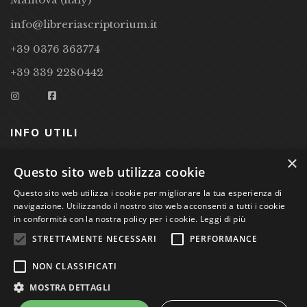
info@libreriascriptorium.it
+39 0376 363774
+39 339 2280442
INFO UTILI
×
CONDIZIONI DI VENDITA
Questo sito web utilizza cookie
PRIVACY POLICY
Questo sito web utilizza i cookie per migliorare la tua esperienza di
navigazione. Utilizzando il nostro sito web acconsenti a tutti i cookie
COOKIE POLICY
in conformità con la nostra policy per i cookie.
Leggi di più
STRETTAMENTE NECESSARI
PERFORMANCE
Studio Bibliografico Scriptorium Dott.ssa Sara Bassi VAT
NON CLASSIFICATI
nr. 01744000207
MOSTRA DETTAGLI