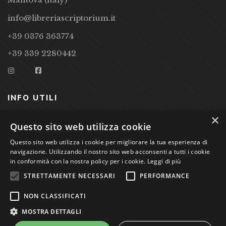
info@libreriascriptorium.it
+39 0376 363774
+39 339 2280442
INFO UTILI
×
CONDIZIONI DI VENDITA
Questo sito web utilizza cookie
PRIVACY POLICY
Questo sito web utilizza i cookie per migliorare la tua esperienza di
navigazione. Utilizzando il nostro sito web acconsenti a tutti i cookie
COOKIE POLICY
in conformità con la nostra policy per i cookie.
Leggi di più
STRETTAMENTE NECESSARI
PERFORMANCE
Studio Bibliografico Scriptorium Dott.ssa Sara Bassi VAT
NON CLASSIFICATI
nr. 01744000207
MOSTRA DETTAGLI