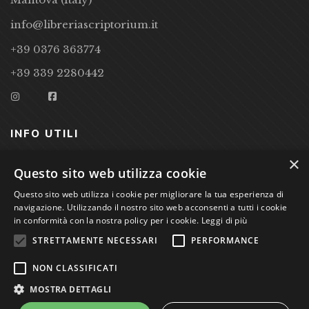
info@libreriascriptorium.it
+39 0376 363774
+39 339 2280442
INFO UTILI
×
CONDIZIONI DI VENDITA
Questo sito web utilizza cookie
PRIVACY POLICY
Questo sito web utilizza i cookie per migliorare la tua esperienza di
navigazione. Utilizzando il nostro sito web acconsenti a tutti i cookie
COOKIE POLICY
in conformità con la nostra policy per i cookie.
Leggi di più
STRETTAMENTE NECESSARI
PERFORMANCE
Studio Bibliografico Scriptorium Dott.ssa Sara Bassi VAT
NON CLASSIFICATI
nr. 01744000207
MOSTRA DETTAGLI