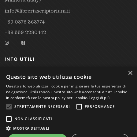
info@libreriascriptorium.it
+39 0376 363774
+39 339 2280442
INFO UTILI
×
CONDIZIONI DI VENDITA
Questo sito web utilizza cookie
PRIVACY POLICY
Questo sito web utilizza i cookie per migliorare la tua esperienza di
navigazione. Utilizzando il nostro sito web acconsenti a tutti i cookie
COOKIE POLICY
in conformità con la nostra policy per i cookie.
Leggi di più
STRETTAMENTE NECESSARI
PERFORMANCE
Studio Bibliografico Scriptorium Dott.ssa Sara Bassi VAT
NON CLASSIFICATI
nr. 01744000207
MOSTRA DETTAGLI