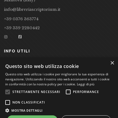
info@libreriascriptorium.it
+39 0376 363774
+39 339 2280442
INFO UTILI
×
CONDIZIONI DI VENDITA
Questo sito web utilizza cookie
PRIVACY POLICY
Questo sito web utilizza i cookie per migliorare la tua esperienza di
navigazione. Utilizzando il nostro sito web acconsenti a tutti i cookie
COOKIE POLICY
in conformità con la nostra policy per i cookie.
Leggi di più
STRETTAMENTE NECESSARI
PERFORMANCE
Studio Bibliografico Scriptorium Dott.ssa Sara Bassi VAT
NON CLASSIFICATI
nr. 01744000207
MOSTRA DETTAGLI