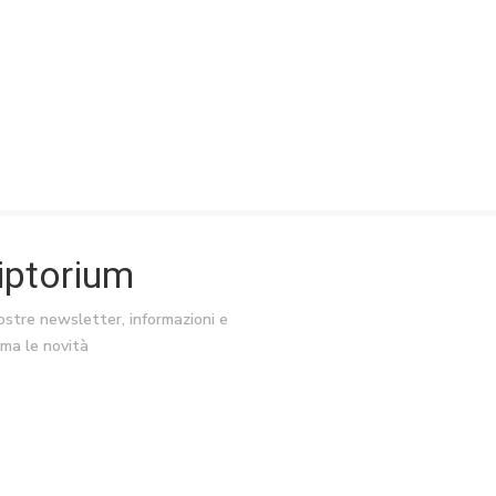
riptorium
nostre newsletter, informazioni e
ima le novità