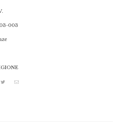
V.
03-003
nze
IGIONE