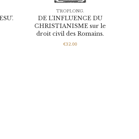
TROPLONG.
HI
SU’.
DE L’INFLUENCE DU
OR
CHRISTIANISME sur le
RE
droit civil des Romains.
cel
Rub
€
32.00
Veron
Serva
Ann