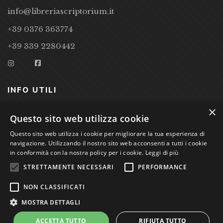
info@libreriascriptorium.it
+39 0376 363774
+39 339 2280442
INFO UTILI
×
CONDIZIONI DI VENDITA
Questo sito web utilizza cookie
PRIVACY POLICY
Questo sito web utilizza i cookie per migliorare la tua esperienza di
navigazione. Utilizzando il nostro sito web acconsenti a tutti i cookie
COOKIE POLICY
in conformità con la nostra policy per i cookie.
Leggi di più
STRETTAMENTE NECESSARI
PERFORMANCE
Studio Bibliografico Scriptorium Dott.ssa Sara Bassi VAT
NON CLASSIFICATI
nr. 01744000207
MOSTRA DETTAGLI
ACCETTA TUTTO
RIFIUTA TUTTO