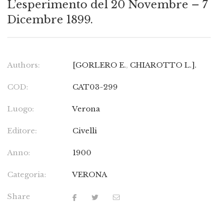
L’esperimento del 20 Novembre – 7
Dicembre 1899.
Authors:
[GORLERO E.
,
CHIAROTTO L.].
COD:
CAT03-299
Luogo:
Verona
Editore:
Civelli
Anno:
1900
Categoria:
VERONA
Share