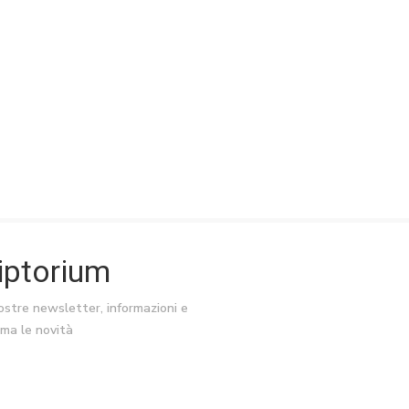
riptorium
nostre newsletter, informazioni e
ima le novità