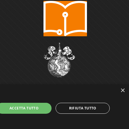
×
ACCETTA TUTTO
RIFIUTA TUTTO
Power by
GRAFFITI WEB