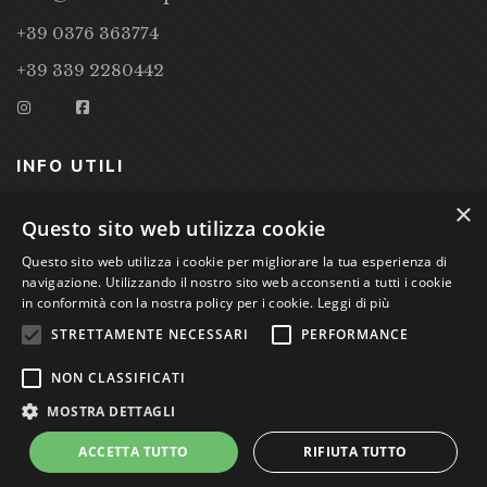
+39 0376 363774
+39 339 2280442
INFO UTILI
×
CONDIZIONI DI VENDITA
Questo sito web utilizza cookie
Questo sito web utilizza i cookie per migliorare la tua esperienza di
PRIVACY POLICY
navigazione. Utilizzando il nostro sito web acconsenti a tutti i cookie
COOKIE POLICY
in conformità con la nostra policy per i cookie.
Leggi di più
STRETTAMENTE NECESSARI
PERFORMANCE
Studio Bibliografico Scriptorium Dott.ssa Sara Bassi VAT
NON CLASSIFICATI
nr. 01744000207
MOSTRA DETTAGLI
ACCETTA TUTTO
RIFIUTA TUTTO
Power by
GRAFFITI WEB