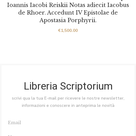
Ioannis Iacobi Reiskii Notas adiecit Iacobus
de Rhoer. Accedunt IV Epistolae de
Apostasia Porphyrii.
€
1,500.00
Libreria Scriptorium
scrivi qua la tua E-mail per ricevere le nostre newsletter,
informazioni e conoscere in anteprima le novità