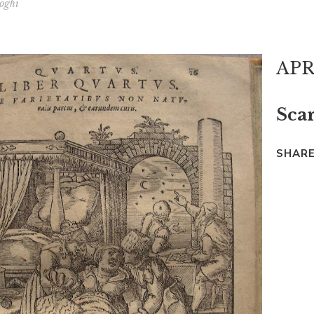
oghi
APR
Scar
SHARE