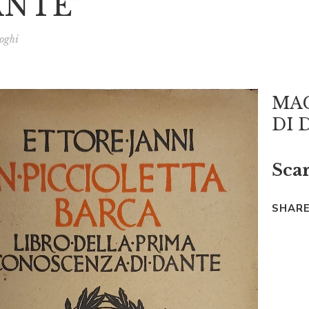
ANTE”
oghi
MAG
DI 
Scar
SHARE