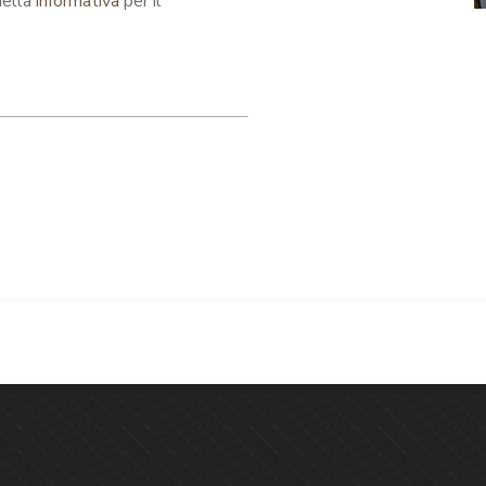
della
informativa
per il